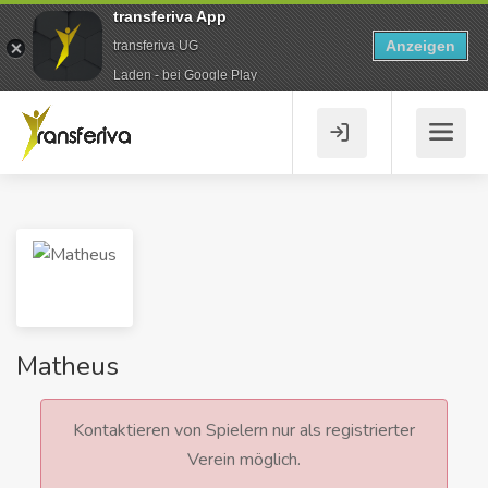
transferiva App
Anzeigen
transferiva UG
Laden - bei Google Play
Matheus
Kontaktieren von Spielern nur als registrierter
Verein möglich.