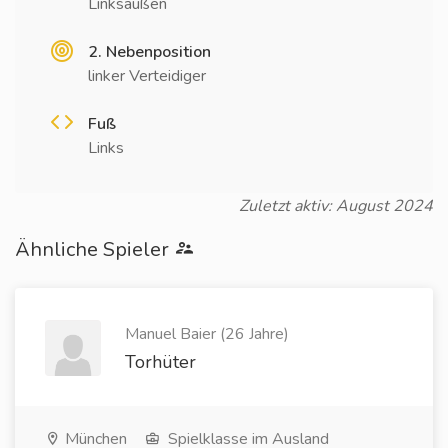
Linksaußen
2. Nebenposition
linker Verteidiger
Fuß
Links
Zuletzt aktiv: August 2024
Ähnliche Spieler
Manuel Baier (26 Jahre)
Torhüter
München
Spielklasse im Ausland