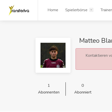
Home
Spielerbörse
Traine
Matteo Bl
Kontaktieren vo
1
0
Abonnenten
Abonniert