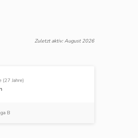
Zuletzt aktiv: August 2026
 (27 Jahre)
n
iga B