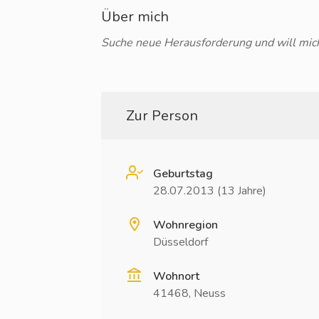
Über mich
Suche neue Herausforderung und will mich
Zur Person
Geburtstag
28.07.2013 (13 Jahre)
Wohnregion
Düsseldorf
Wohnort
41468, Neuss