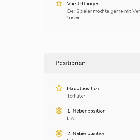
Vorstellungen
Der Spieler möchte gerne mit Ver
treten.
Positionen
Hauptposition
Torhüter
1. Nebenposition
k.A.
2. Nebenposition