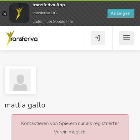
transferiva App
Anzeigen
transferiva UG
Laden - bei Google Play
mattia gallo
Kontaktieren von Spielern nur als registrierter
Verein möglich.