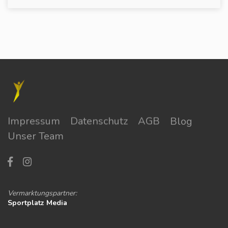
Impressum
Datenschutz
AGB
Blog
Unser Team
Vermarktungspartner:
Sportplatz Media