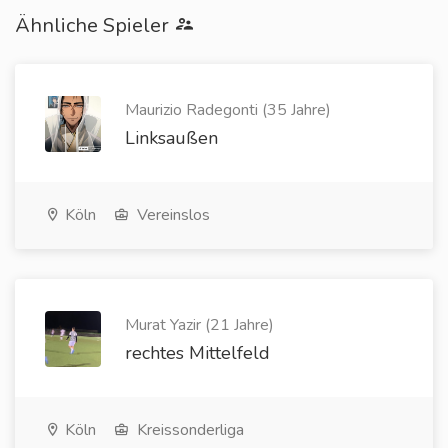
Ähnliche Spieler
Maurizio Radegonti (35 Jahre)
Linksaußen
Köln
Vereinslos
Murat Yazir (21 Jahre)
rechtes Mittelfeld
Köln
Kreissonderliga