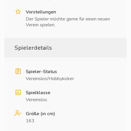
Vorstellungen
Der Spieler möchte gerne für einen neuen
Verein spielen.
Spielerdetails
Spieler-Status
Vereinslos/Hobbykicker
Spielklasse
Vereinslos
Größe (in cm)
163