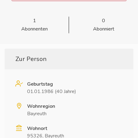
1
0
Abonnenten
Abonniert
Zur Person
Geburtstag
01.01.1986 (40 Jahre)
Wohnregion
Bayreuth
Wohnort
95326, Bayreuth