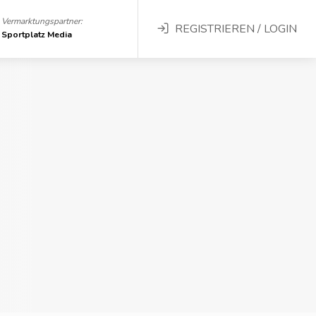
Vermarktungspartner:
REGISTRIEREN / LOGIN
Sportplatz Media