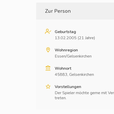
Zur Person
Geburtstag
13.02.2005 (21 Jahre)
Wohnregion
Essen/Gelsenkirchen
Wohnort
45883, Gelsenkirchen
Vorstellungen
Der Spieler möchte gerne mit Ver
treten.