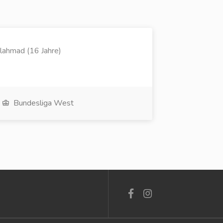
hmad (16 Jahre)
Bundesliga West