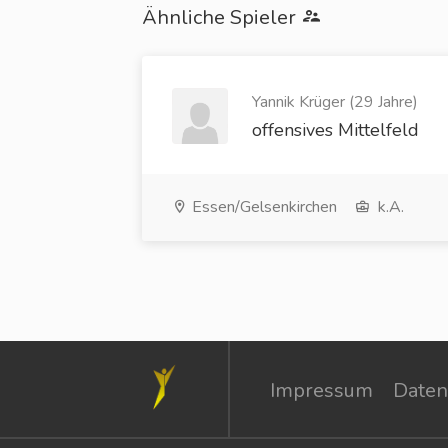
Ähnliche Spieler
Yannik Krüger (29 Jahre)
offensives Mittelfeld
Essen/Gelsenkirchen
k.A.
Impressum
Daten