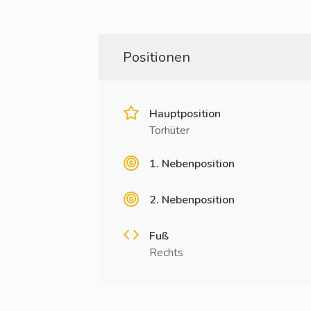
Positionen
Hauptposition
Torhüter
1. Nebenposition
2. Nebenposition
Fuß
Rechts