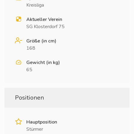
Kreisliga
Aktueller Verein
SG Klosterdorf 75
Größe (in cm)
168
Gewicht (in kg)
65
Positionen
Hauptposition
Stürmer