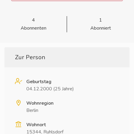
4
1
Abonnenten
Abonniert
Zur Person
Geburtstag
04.12.2000 (25 Jahre)
Wohnregion
Berlin
Wohnort
15344, Ruhlsdorf