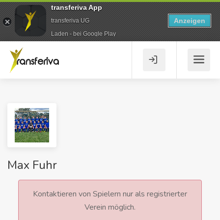
transferiva App
Anzeigen
transferiva UG
Laden - bei Google Play
Max Fuhr
Kontaktieren von Spielern nur als registrierter
Verein möglich.