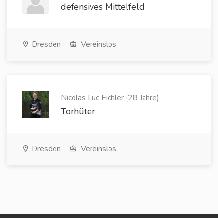
defensives Mittelfeld
Dresden
Vereinslos
Nicolas Luc Eichler (28 Jahre)
Torhüter
Dresden
Vereinslos