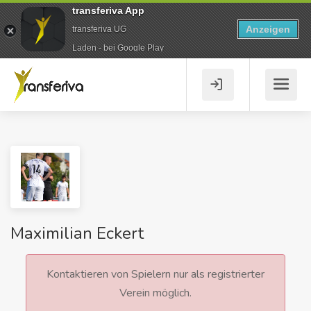
transferiva App
Anzeigen
transferiva UG
Laden - bei Google Play
Maximilian Eckert
Kontaktieren von Spielern nur als registrierter
Verein möglich.