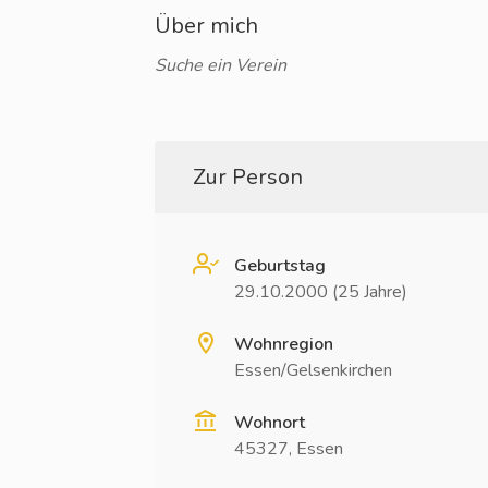
Über mich
Suche ein Verein
Zur Person
Geburtstag
29.10.2000 (25 Jahre)
Wohnregion
Essen/Gelsenkirchen
Wohnort
45327, Essen