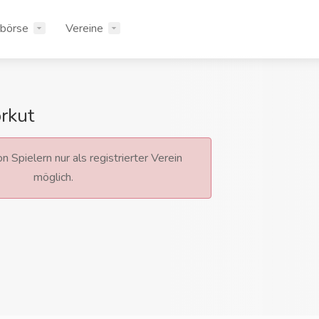
rbörse
Vereine
rkut
n Spielern nur als registrierter Verein
möglich.