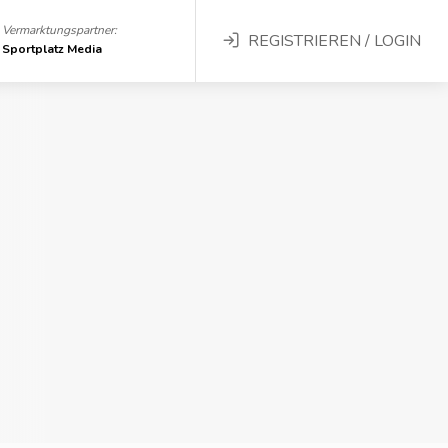
Vermarktungspartner:
REGISTRIEREN / LOGIN
Sportplatz Media