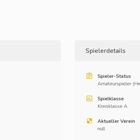
Spielerdetails
Spieler-Status
Amateurspieler (He
Spielklasse
Kreisklasse A
Aktueller Verein
null