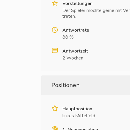
Vorstellungen
Der Spieler möchte gerne mit Ver
treten.
Antwortrate
88 %
Antwortzeit
2 Wochen
Positionen
Hauptposition
linkes Mittelfeld
1. Nebenposition