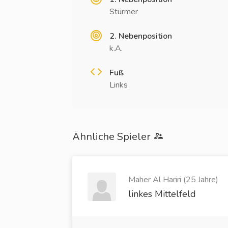
Stürmer
2. Nebenposition
k.A.
Fuß
Links
Ähnliche Spieler
Maher Al Hariri (25 Jahre)
linkes Mittelfeld