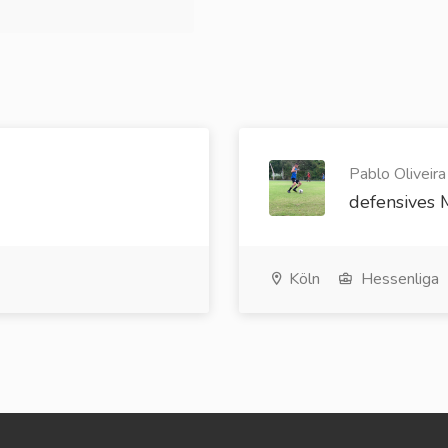
Pablo Oliveira
defensives M
Köln
Hessenliga