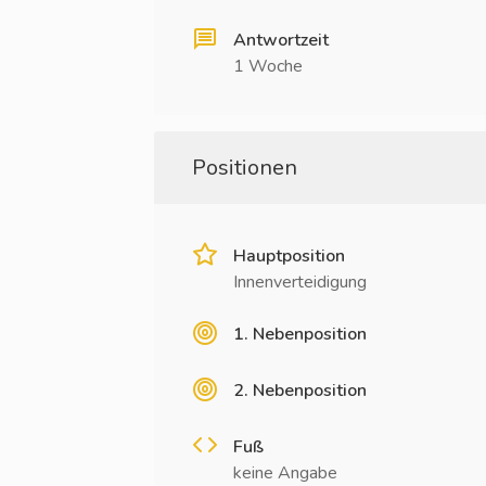
Antwortzeit
1 Woche
Positionen
Hauptposition
Innenverteidigung
1. Nebenposition
2. Nebenposition
Fuß
keine Angabe