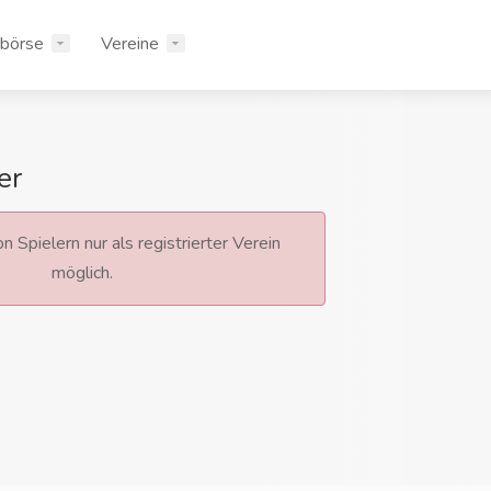
rbörse
Vereine
er
n Spielern nur als registrierter Verein
möglich.