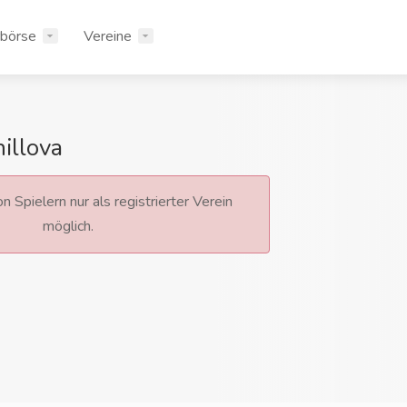
rbörse
Vereine
illova
n Spielern nur als registrierter Verein
möglich.