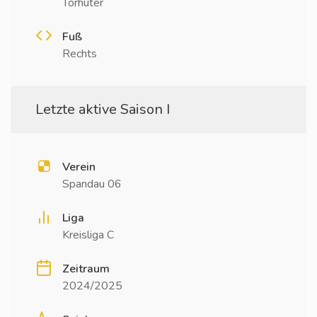
Torhüter
Fuß
Rechts
Letzte aktive Saison I
Verein
Spandau 06
Liga
Kreisliga C
Zeitraum
2024/2025