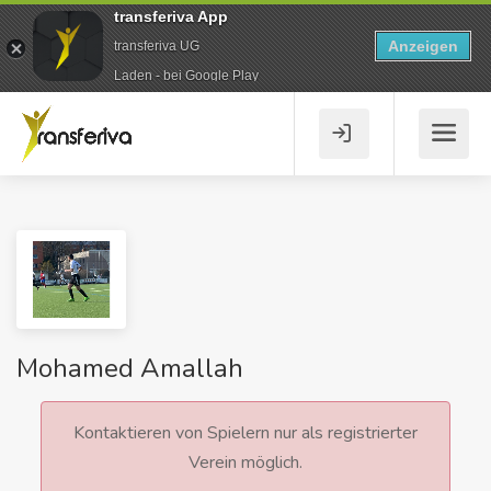
transferiva App
Anzeigen
transferiva UG
Laden - bei Google Play
Mohamed Amallah
Kontaktieren von Spielern nur als registrierter
Verein möglich.