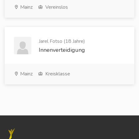
Mainz
Vereinslos
Jarel Fotso (18 Jahre)
Innenverteidigung
Mainz
Kreisklasse