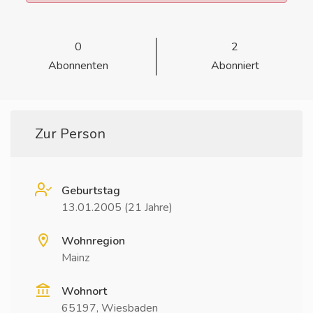
0
2
Abonnenten
Abonniert
Zur Person
Geburtstag
13.01.2005 (21 Jahre)
Wohnregion
Mainz
Wohnort
65197, Wiesbaden