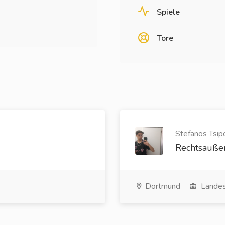
Spiele
Tore
Stefanos Tsip
Rechtsauße
Dortmund
Landes