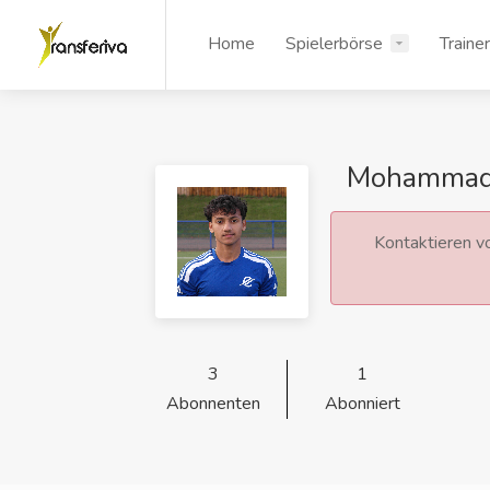
Home
Spielerbörse
Traine
Mohamma
Kontaktieren vo
3
1
Abonnenten
Abonniert