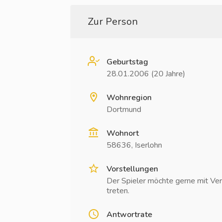
Zur Person
Geburtstag
28.01.2006 (20 Jahre)
Wohnregion
Dortmund
Wohnort
58636, Iserlohn
Vorstellungen
Der Spieler möchte gerne mit Ver
treten.
Antwortrate