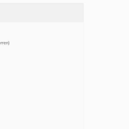
rren)