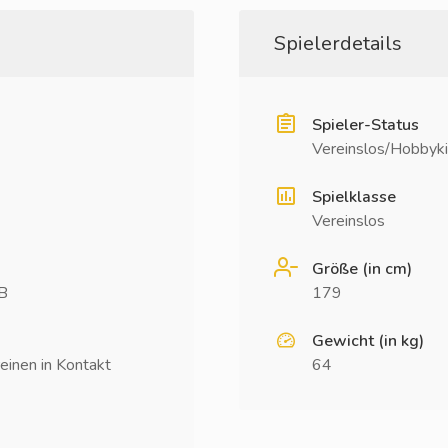
Spielerdetails
Spieler-Status
Vereinslos/Hobbyki
Spielklasse
Vereinslos
Größe (in cm)
B
179
Gewicht (in kg)
einen in Kontakt
64