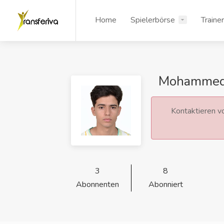
Home
Spielerbörse
Traine
Mohammed 
Kontaktieren vo
3
8
Abonnenten
Abonniert