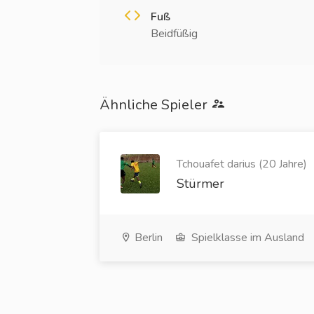
Fuß
Beidfüßig
Ähnliche Spieler
Tchouafet darius (20 Jahre)
Stürmer
Berlin
Spielklasse im Ausland