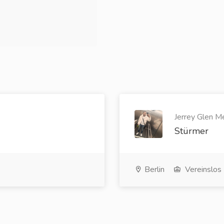
Jerrey Glen M
Stürmer
Berlin
Vereinslos