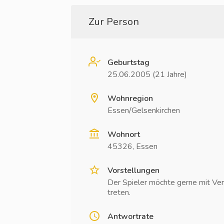
Zur Person
Geburtstag
25.06.2005 (21 Jahre)
Wohnregion
Essen/Gelsenkirchen
Wohnort
45326, Essen
Vorstellungen
Der Spieler möchte gerne mit Ver
treten.
Antwortrate