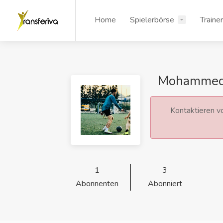
Home
Spielerbörse
Traine
Mohammed
Kontaktieren vo
1
3
Abonnenten
Abonniert