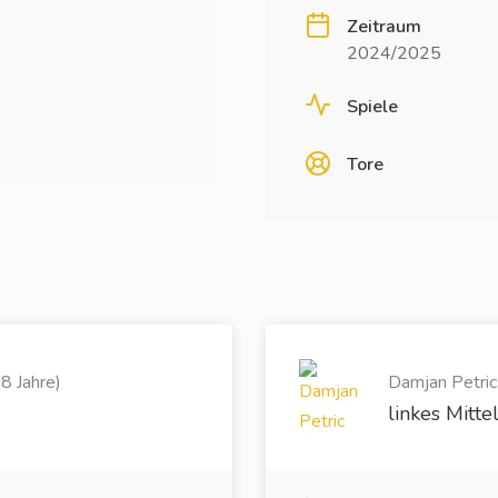
Zeitraum
2024/2025
Spiele
Tore
8 Jahre)
Damjan Petric
linkes Mitte