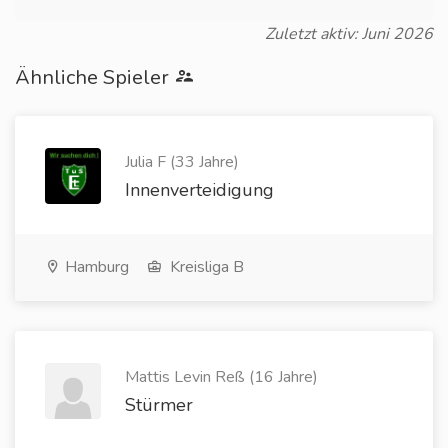
Zuletzt aktiv: Juni 2026
Ähnliche Spieler
Julia F (33 Jahre)
Innenverteidigung
Hamburg
Kreisliga B
Mattis Levin Reß (16 Jahre)
Stürmer