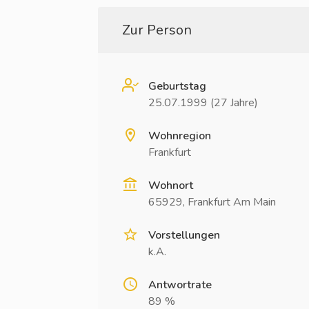
Zur Person
Geburtstag
25.07.1999 (27 Jahre)
Wohnregion
Frankfurt
Wohnort
65929, Frankfurt Am Main
Vorstellungen
k.A.
Antwortrate
89 %