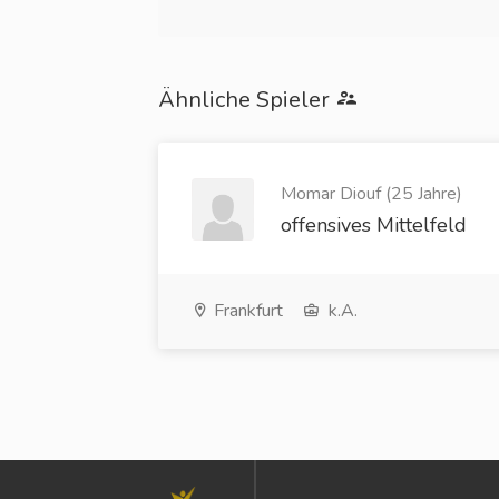
Ähnliche Spieler
Momar Diouf (25 Jahre)
offensives Mittelfeld
Frankfurt
k.A.