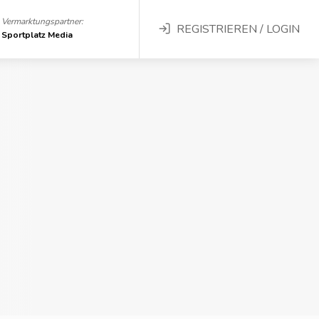
Vermarktungspartner:
REGISTRIEREN / LOGIN
Sportplatz Media