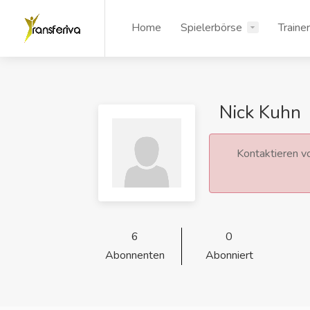
Home
Spielerbörse
Traine
Nick Kuhn
Kontaktieren vo
6
0
Abonnenten
Abonniert