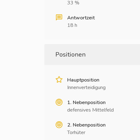
33 %
Antwortzeit
18 h
Positionen
Hauptposition
Innenverteidigung
1. Nebenposition
defensives Mittelfeld
2. Nebenposition
Torhüter