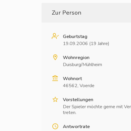
Zur Person
Geburtstag
19.09.2006 (19 Jahre)
Wohnregion
Duisburg/Mühlheim
Wohnort
46562, Voerde
Vorstellungen
Der Spieler möchte gerne mit Ver
treten.
Antwortrate