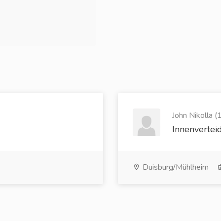
John Nikolla (
Innenvertei
Duisburg/Mühlheim