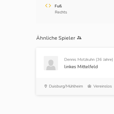
Fuß
Rechts
Ähnliche Spieler
Dennis Motzkuhn (36 Jahre)
linkes Mittelfeld
Duisburg/Mühlheim
Vereinslos