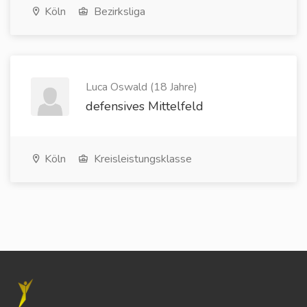
Köln
Bezirksliga
Luca Oswald (18 Jahre)
defensives Mittelfeld
Köln
Kreisleistungsklasse