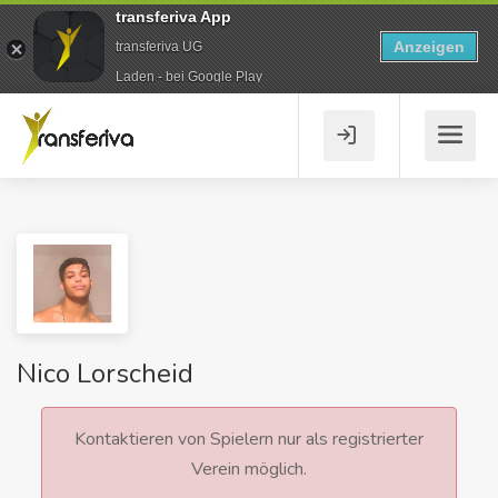
transferiva App
Anzeigen
transferiva UG
Laden - bei Google Play
Nico Lorscheid
Kontaktieren von Spielern nur als registrierter
Verein möglich.