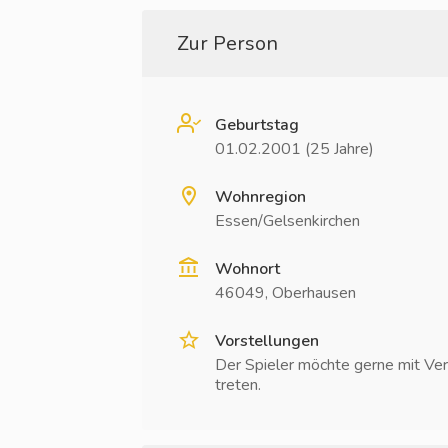
Zur Person
Geburtstag
01.02.2001 (25 Jahre)
Wohnregion
Essen/Gelsenkirchen
Wohnort
46049, Oberhausen
Vorstellungen
Der Spieler möchte gerne mit Ver
treten.