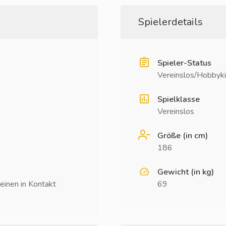
Spielerdetails
Spieler-Status
Vereinslos/Hobbyki
Spielklasse
Vereinslos
Größe (in cm)
186
Gewicht (in kg)
einen in Kontakt
69