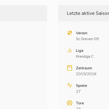
Letzte aktive Saison
Verein
Sc Greven 09
Liga
Kreisliga C
Zeitraum
2015/2016
Spiele
27
Tore