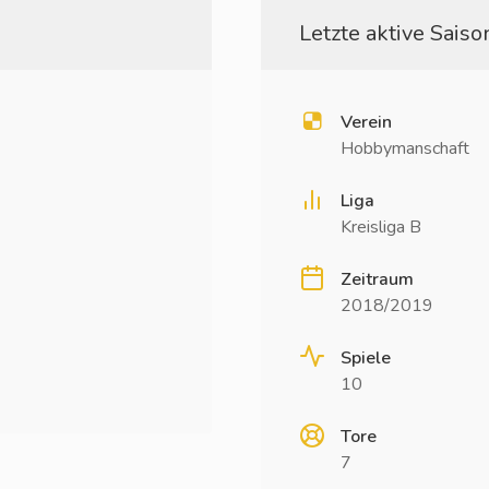
Letzte aktive Saison
Verein
Hobbymanschaft
Liga
Kreisliga B
Zeitraum
2018/2019
Spiele
10
Tore
7