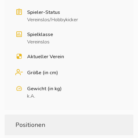
Spieler-Status
Vereinslos/Hobbykicker
Spielklasse
Vereinslos
Aktueller Verein
Größe (in cm)
Gewicht (in kg)
k.A.
Positionen