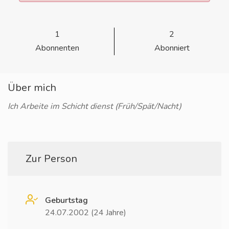
1
2
Abonnenten
Abonniert
Über mich
Ich Arbeite im Schicht dienst (Früh/Spät/Nacht)
Zur Person
Geburtstag
24.07.2002 (24 Jahre)