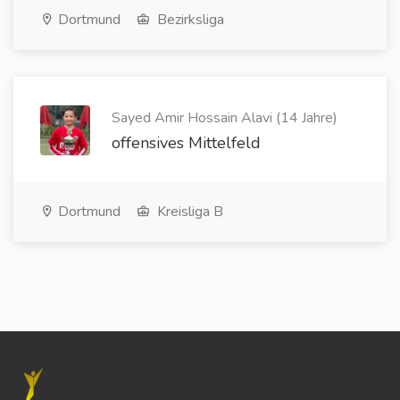
Dortmund
Bezirksliga
Sayed Amir Hossain Alavi (14 Jahre)
offensives Mittelfeld
Dortmund
Kreisliga B