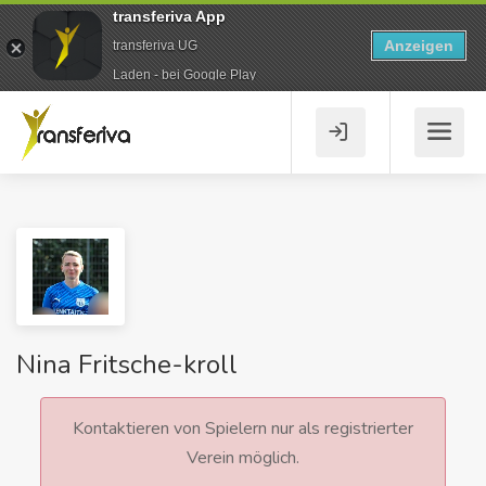
transferiva App
Anzeigen
transferiva UG
Laden - bei Google Play
Nina Fritsche-kroll
Kontaktieren von Spielern nur als registrierter
Verein möglich.