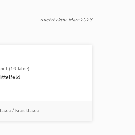
Zuletzt aktiv: März 2026
et (16 Jahre)
ittelfeld
lasse / Kreisklasse