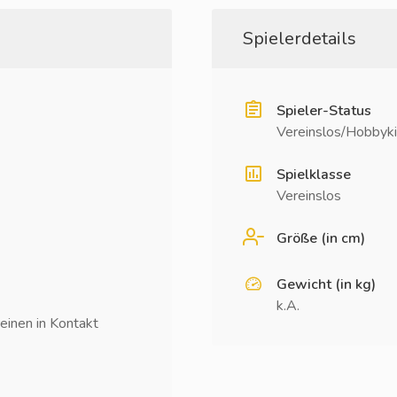
Spielerdetails
Spieler-Status
Vereinslos/Hobbyki
Spielklasse
Vereinslos
Größe (in cm)
Gewicht (in kg)
k.A.
einen in Kontakt