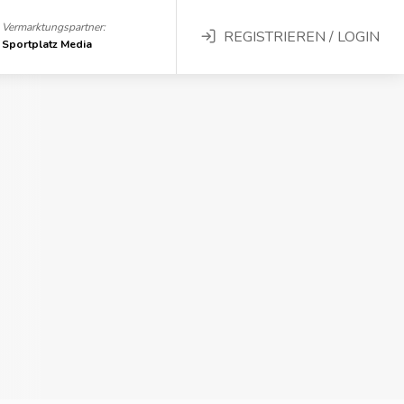
Vermarktungspartner:
REGISTRIEREN / LOGIN
Sportplatz Media