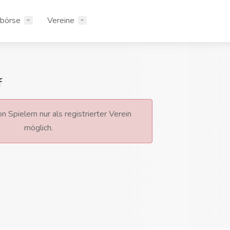
rbörse
Vereine
f
n Spielern nur als registrierter Verein
möglich.