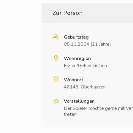
Zur Person
Geburtstag
05.11.2004 (21 Jahre)
Wohnregion
Essen/Gelsenkirchen
Wohnort
46149, Oberhausen
Vorstellungen
Der Spieler möchte gerne mit Ver
treten.