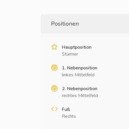
Positionen
Hauptposition
Stürmer
1. Nebenposition
linkes Mittelfeld
2. Nebenposition
rechtes Mittelfeld
Fuß
Rechts