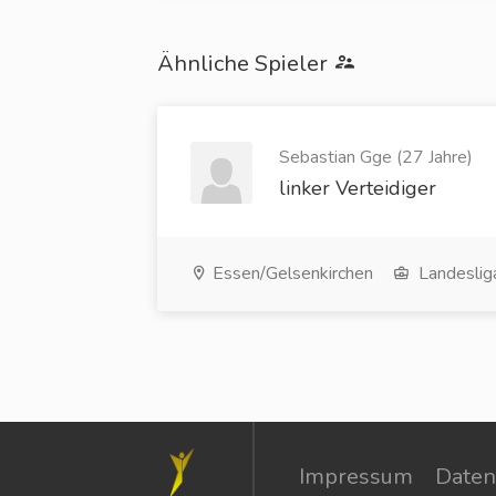
Ähnliche Spieler
Sebastian Gge (27 Jahre)
linker Verteidiger
Essen/Gelsenkirchen
Landeslig
Impressum
Daten