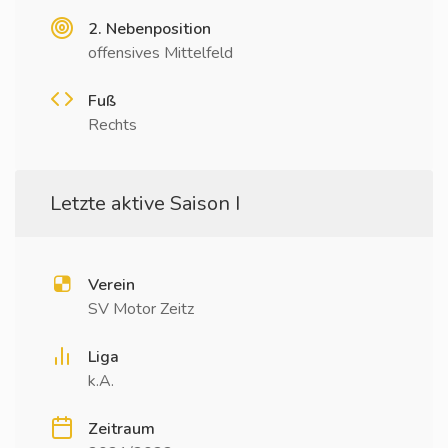
2. Nebenposition
offensives Mittelfeld
Fuß
Rechts
Letzte aktive Saison I
Verein
SV Motor Zeitz
Liga
k.A.
Zeitraum