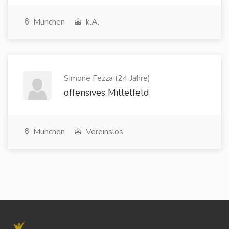
München
k.A.
Simone Fezza (24 Jahre)
offensives Mittelfeld
München
Vereinslos