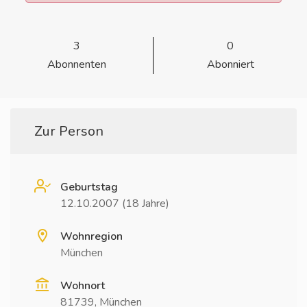
3
0
Abonnenten
Abonniert
Zur Person
Geburtstag
12.10.2007 (18 Jahre)
Wohnregion
München
Wohnort
81739, München