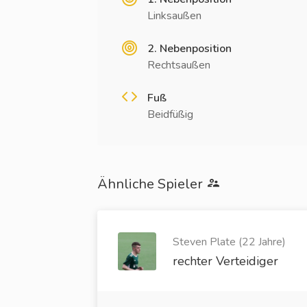
Linksaußen
2. Nebenposition
Rechtsaußen
Fuß
Beidfüßig
Ähnliche Spieler
Steven Plate (22 Jahre)
rechter Verteidiger