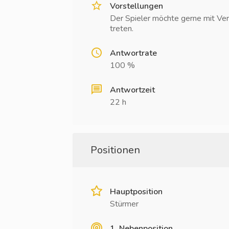
Vorstellungen
Der Spieler möchte gerne mit Ver
treten.
Antwortrate
100 %
Antwortzeit
22 h
Positionen
Hauptposition
Stürmer
1. Nebenposition