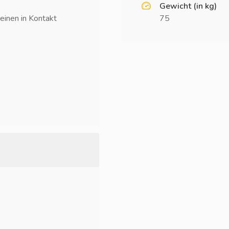
Gewicht (in kg)
einen in Kontakt
75