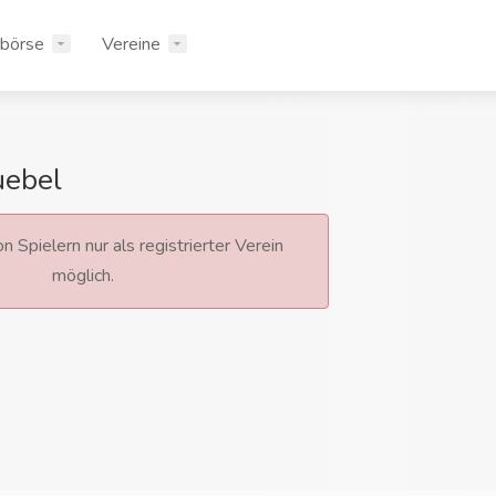
rbörse
Vereine
uebel
n Spielern nur als registrierter Verein
möglich.