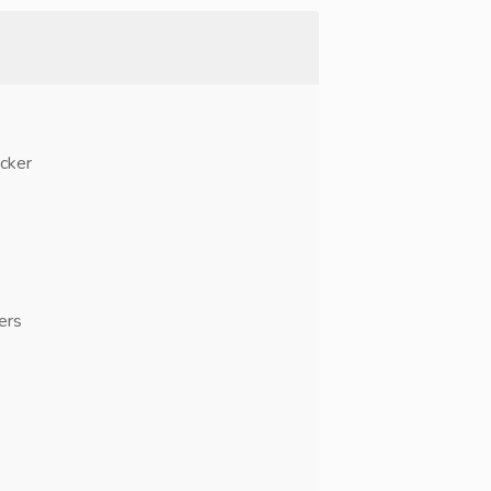
cker
ers