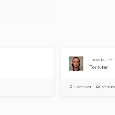
Lucas Müller (
Torhüter
Hannover
Vereins