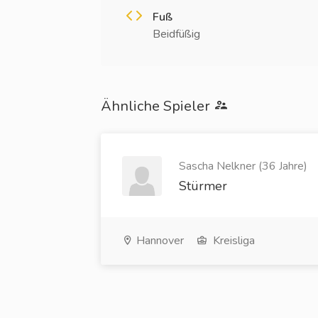
Fuß
Beidfüßig
Ähnliche Spieler
Sascha Nelkner (36 Jahre)
Stürmer
Hannover
Kreisliga