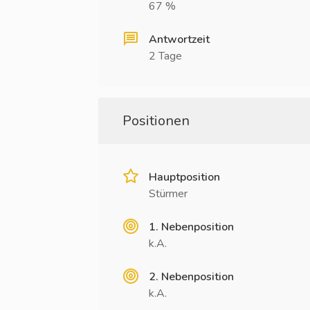
67 %
Antwortzeit
2 Tage
Positionen
Hauptposition
Stürmer
1. Nebenposition
k.A.
2. Nebenposition
k.A.