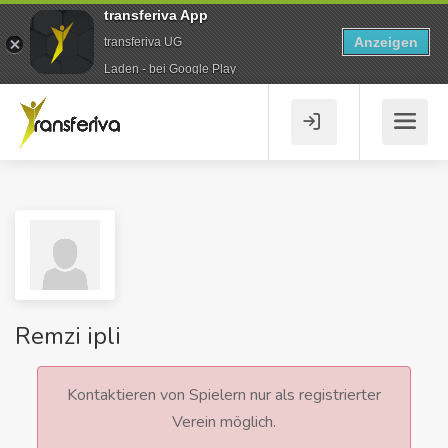
transferiva App
Anzeigen
transferiva UG
Laden - bei Google Play
Remzi ipli
Kontaktieren von Spielern nur als registrierter
Verein möglich.