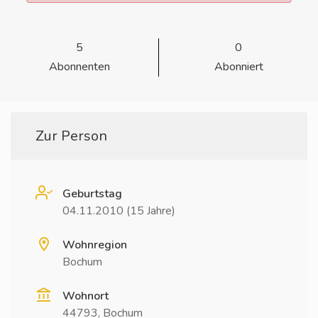
5
0
Abonnenten
Abonniert
Zur Person
Geburtstag
04.11.2010 (15 Jahre)
Wohnregion
Bochum
Wohnort
44793, Bochum