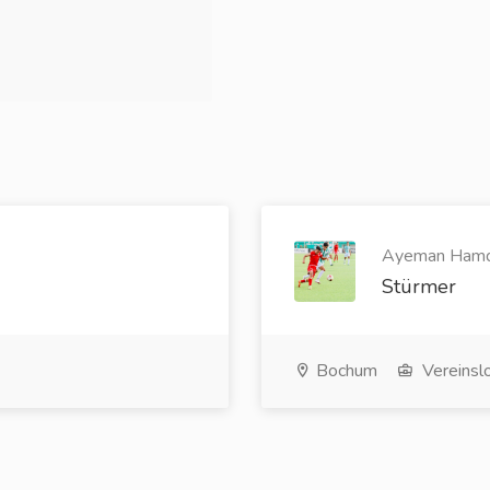
Ayeman Hamdi
Stürmer
Bochum
Vereinsl