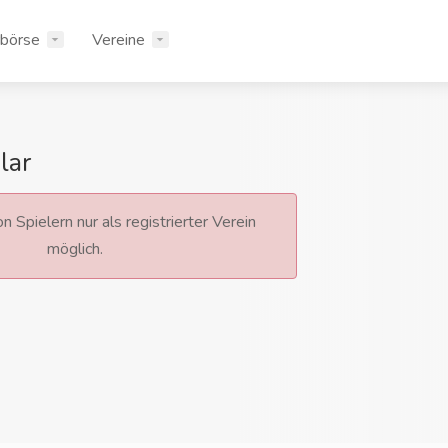
rbörse
Vereine
lar
n Spielern nur als registrierter Verein
möglich.