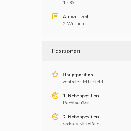
13 %
Antwortzeit
2 Wochen
Positionen
Hauptposition
zentrales Mittelfeld
1. Nebenposition
Rechtsaußen
2. Nebenposition
rechtes Mittelfeld