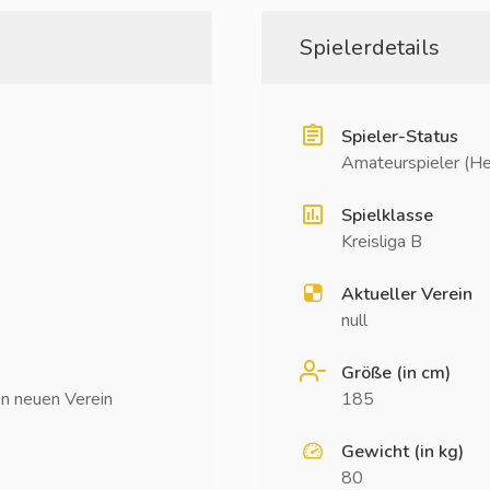
Spielerdetails
Spieler-Status
Amateurspieler (He
Spielklasse
Kreisliga B
Aktueller Verein
null
Größe (in cm)
en neuen Verein
185
Gewicht (in kg)
80