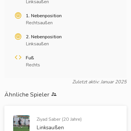
Linksaußen
1. Nebenposition
Rechtsaußen
2. Nebenposition
Linksaußen
Fuß
Rechts
Zuletzt aktiv: Januar 2025
Ähnliche Spieler
Ziyad Saber (20 Jahre)
Linksaußen