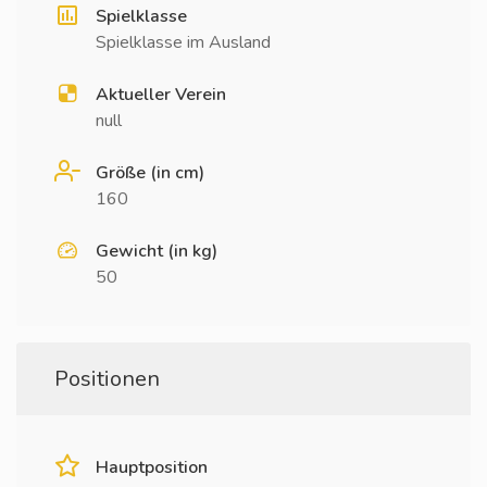
Spielklasse
Spielklasse im Ausland
Aktueller Verein
null
Größe (in cm)
160
Gewicht (in kg)
50
Positionen
Hauptposition