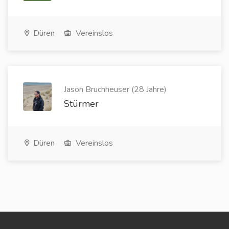
Düren
Vereinslos
Jason Bruchheuser (28 Jahre)
Stürmer
Düren
Vereinslos