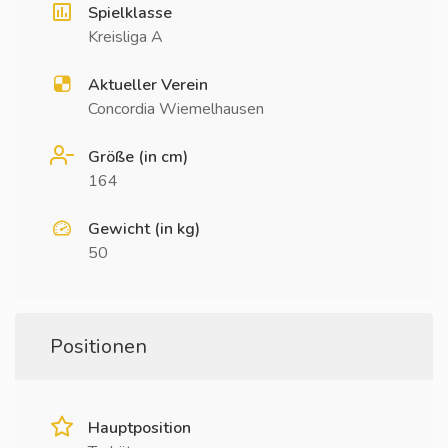
Spielklasse
Kreisliga A
Aktueller Verein
Concordia Wiemelhausen
Größe (in cm)
164
Gewicht (in kg)
50
Positionen
Hauptposition