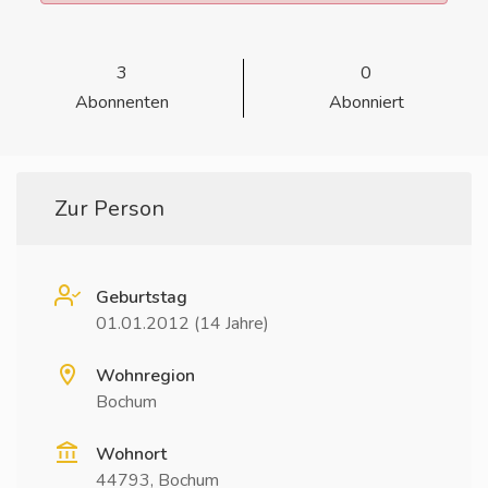
3
0
Abonnenten
Abonniert
Zur Person
Geburtstag
01.01.2012 (14 Jahre)
Wohnregion
Bochum
Wohnort
44793, Bochum