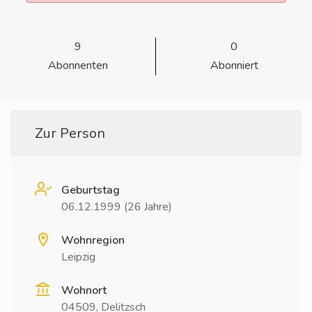
9
0
Abonnenten
Abonniert
Zur Person
Geburtstag
06.12.1999 (26 Jahre)
Wohnregion
Leipzig
Wohnort
04509, Delitzsch