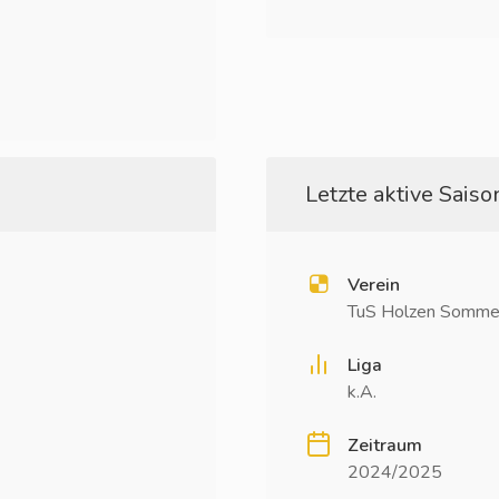
Letzte aktive Saison
Verein
TuS Holzen Somme
Liga
k.A.
Zeitraum
2024/2025