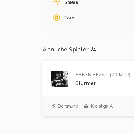
Spiele
Tore
Ähnliche Spieler
ERFAN REZAYI (20 Jahre)
Stürmer
Dortmund
Kreisliga A