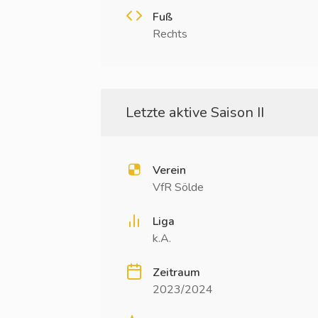
Fuß
Rechts
Letzte aktive Saison II
Verein
VfR Sölde
Liga
k.A.
Zeitraum
2023/2024