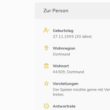
Zur Person
Geburtstag
27.11.1995 (30 Jahre)
Wohnregion
Dortmund
Wohnort
44309, Dortmund
Vorstellungen
Der Spieler möchte gerne mit Ver
treten.
Antwortrate