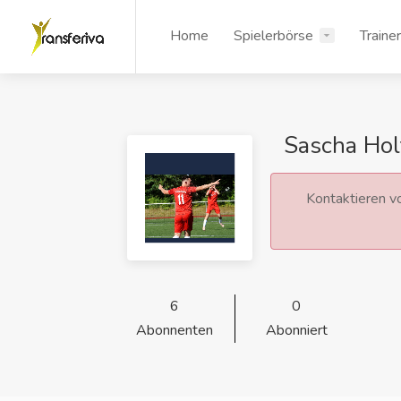
Home
Spielerbörse
Traine
Sascha Hol
Kontaktieren vo
6
0
Abonnenten
Abonniert