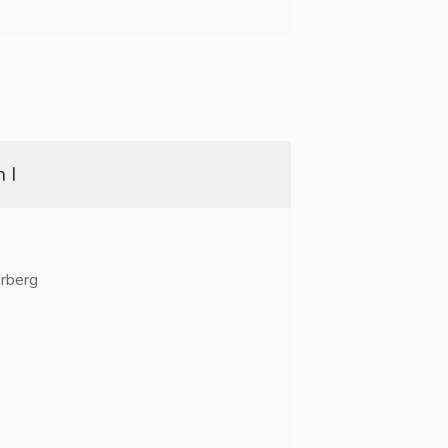
 I
rberg