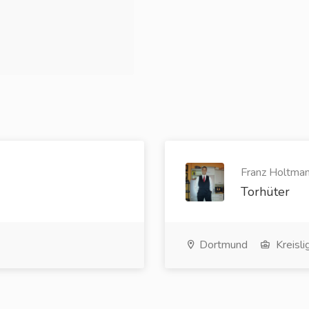
Franz Holtman
Torhüter
Dortmund
Kreisli