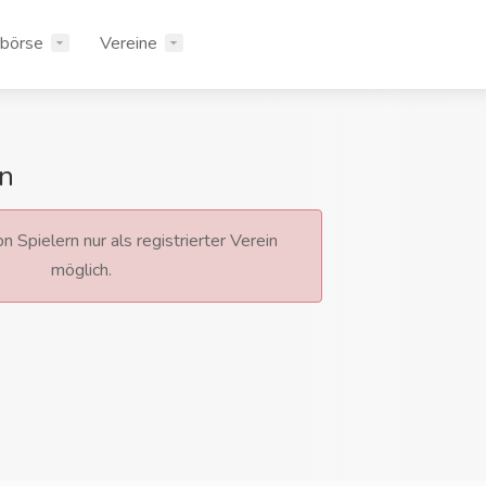
rbörse
Vereine
n
n Spielern nur als registrierter Verein
möglich.