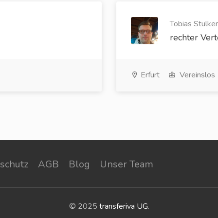
Tobias Stulken
rechter Vert
Erfurt
Vereinslos
schutz
AGB
Blog
Unser Team
© 2025
transferiva UG
.