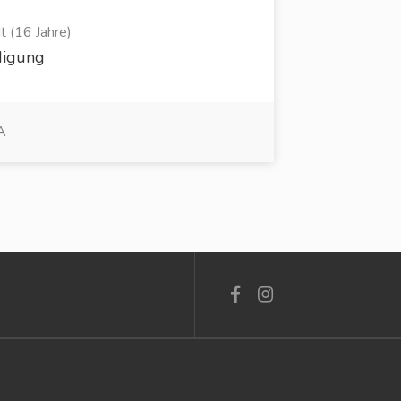
t (16 Jahre)
digung
A