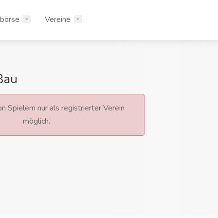
rbörse
Vereine
Bau
n Spielern nur als registrierter Verein
möglich.