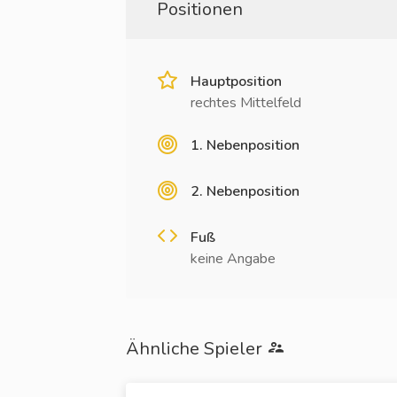
Positionen
Hauptposition
rechtes Mittelfeld
1. Nebenposition
2. Nebenposition
Fuß
keine Angabe
Ähnliche Spieler