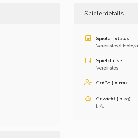
Spielerdetails
Spieler-Status
Vereinslos/Hobbyki
Spielklasse
Vereinslos
Größe (in cm)
Gewicht (in kg)
k.A.