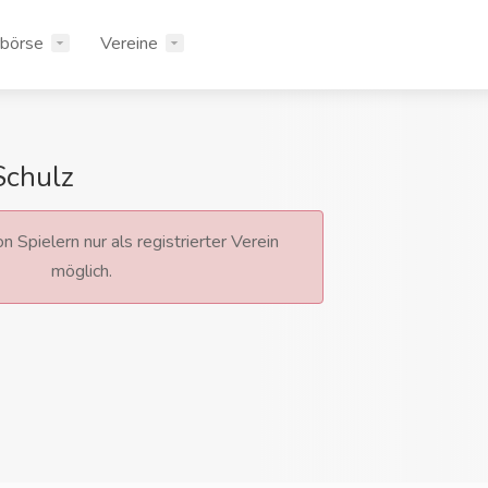
rbörse
Vereine
Schulz
n Spielern nur als registrierter Verein
möglich.