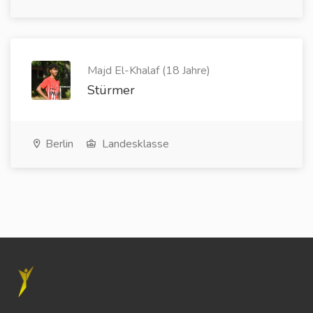
Majd El-Khalaf (18 Jahre)
Stürmer
Berlin
Landesklasse