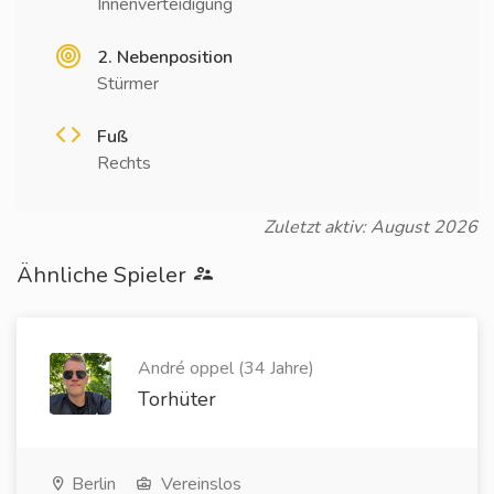
Innenverteidigung
2. Nebenposition
Stürmer
Fuß
Rechts
Zuletzt aktiv: August 2026
Ähnliche Spieler
André oppel (34 Jahre)
Torhüter
Berlin
Vereinslos