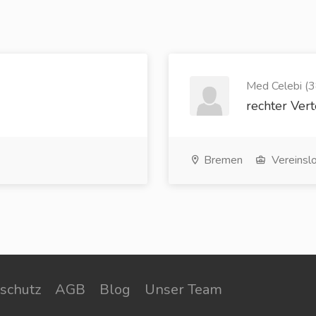
Med Celebi (3
rechter Vert
Bremen
Vereinsl
schutz
AGB
Blog
Unser Team