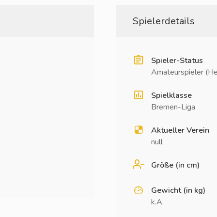
Spielerdetails
Spieler-Status
Amateurspieler (He
Spielklasse
Bremen-Liga
Aktueller Verein
null
Größe (in cm)
Gewicht (in kg)
k.A.