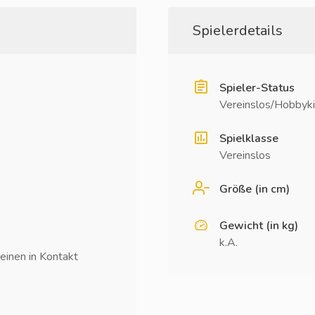
Spielerdetails
Spieler-Status
Vereinslos/Hobbyki
Spielklasse
Vereinslos
Größe (in cm)
Gewicht (in kg)
k.A.
einen in Kontakt