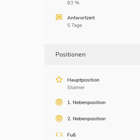
83 %
Antwortzeit
5 Tage
Positionen
Hauptposition
Stürmer
1. Nebenposition
2. Nebenposition
Fuß