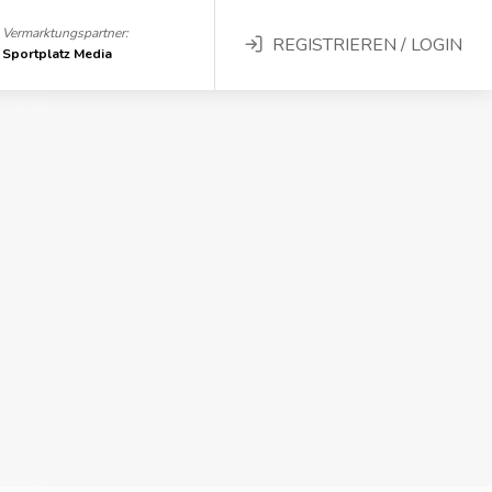
Vermarktungspartner:
REGISTRIEREN / LOGIN
Sportplatz Media