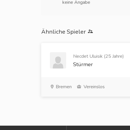
keine Angabe
Ähnliche Spieler
Necdet Uluisik (25 Jahre)
Stürmer
Bremen
Vereinslos