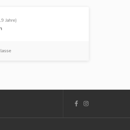
19 Jahre)
n
klasse