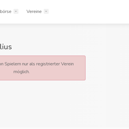
rbörse
Vereine
lius
n Spielern nur als registrierter Verein
möglich.