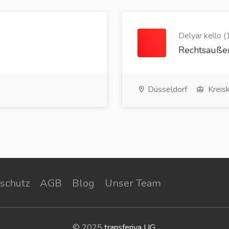
Delyar kello (
Rechtsauße
Düsseldorf
Kreis
schutz
AGB
Blog
Unser Team
© 2025
transferiva UG
.