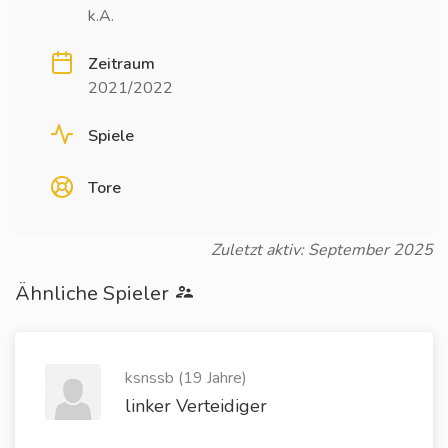
k.A.
Zeitraum
2021/2022
Spiele
Tore
Zuletzt aktiv: September 2025
Ähnliche Spieler
ksnssb (19 Jahre)
linker Verteidiger