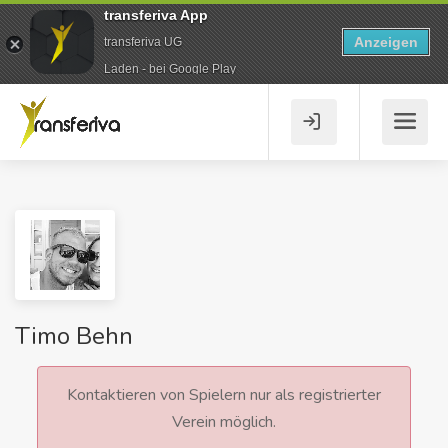
transferiva App
Anzeigen
transferiva UG
Laden - bei Google Play
Timo Behn
Kontaktieren von Spielern nur als registrierter
Verein möglich.