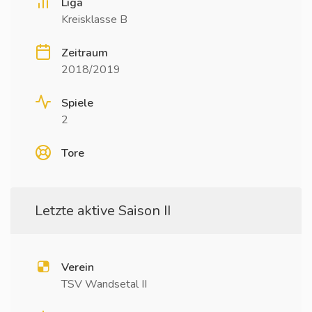
Liga
Kreisklasse B
Zeitraum
2018/2019
Spiele
2
Tore
Letzte aktive Saison II
Verein
TSV Wandsetal II