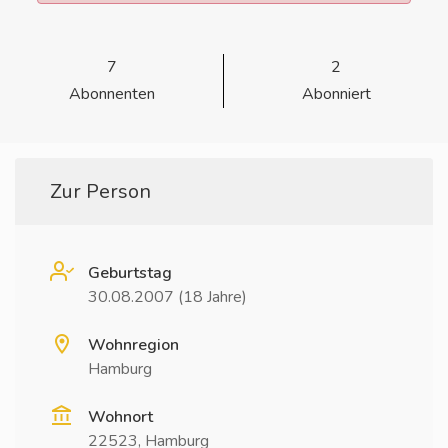
7
2
Abonnenten
Abonniert
Zur Person
Geburtstag
30.08.2007 (18 Jahre)
Wohnregion
Hamburg
Wohnort
22523, Hamburg