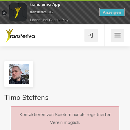
transferiva App
Anzeigen
transferiva UG
Laden - bei Google Play
Timo Steffens
Kontaktieren von Spielern nur als registrierter
Verein möglich.