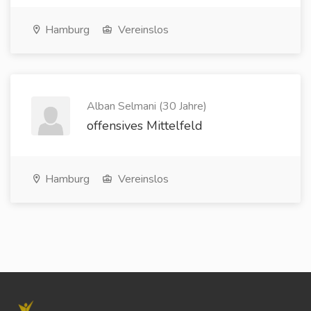
Hamburg
Vereinslos
Alban Selmani (30 Jahre)
offensives Mittelfeld
Hamburg
Vereinslos