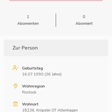
1
0
Abonnenten
Abonniert
Zur Person
Geburtstag
16.07.1990 (36 Jahre)
Wohnregion
Rostock
Wohnort
18236, Kröpelin OT Altenhagen