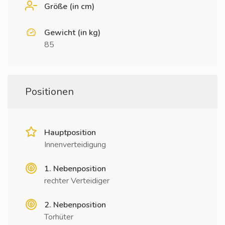
Größe (in cm)
Gewicht (in kg)
85
Positionen
Hauptposition
Innenverteidigung
1. Nebenposition
rechter Verteidiger
2. Nebenposition
Torhüter