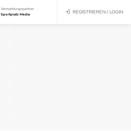
Vermarktungspartner:
REGISTRIEREN / LOGIN
Sportplatz Media