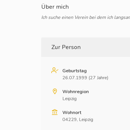
Über mich
Ich suche einen Verein bei dem ich langsa
Zur Person
Geburtstag
26.07.1999 (27 Jahre)
Wohnregion
Leipzig
Wohnort
04229, Leipzig