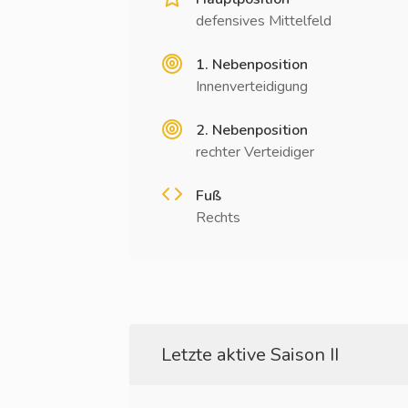
defensives Mittelfeld
1. Nebenposition
Innenverteidigung
2. Nebenposition
rechter Verteidiger
Fuß
Rechts
Letzte aktive Saison II