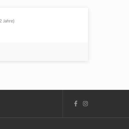
2 Jahre)