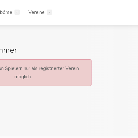
rbörse
Vereine
ommer
n Spielern nur als registrierter Verein
möglich.