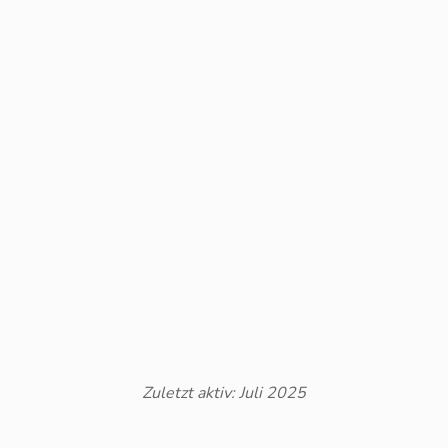
Zuletzt aktiv: Juli 2025