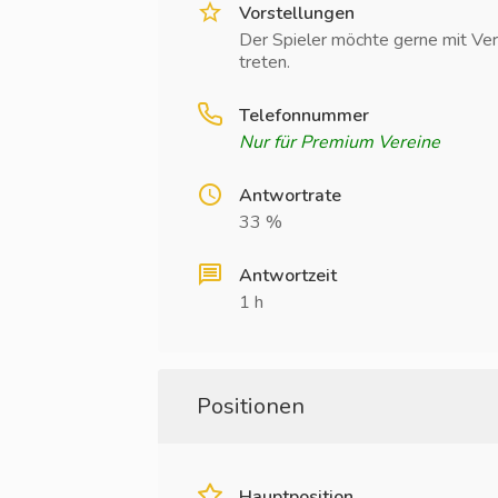
Vorstellungen
Der Spieler möchte gerne mit Ver
treten.
Telefonnummer
Nur für Premium Vereine
Antwortrate
33 %
Antwortzeit
1 h
Positionen
Hauptposition