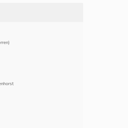
rren)
nhorst