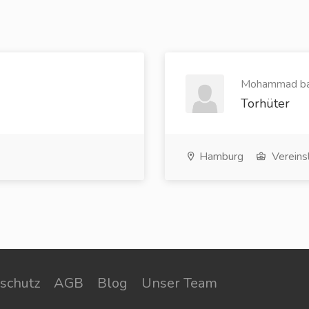
Mohammad bar
Torhüter
Hamburg
Vereins
schutz
AGB
Blog
Unser Team