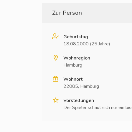
Zur Person
Geburtstag
18.08.2000 (25 Jahre)
Wohnregion
Hamburg
Wohnort
22085, Hamburg
Vorstellungen
Der Spieler schaut sich nur ein bi