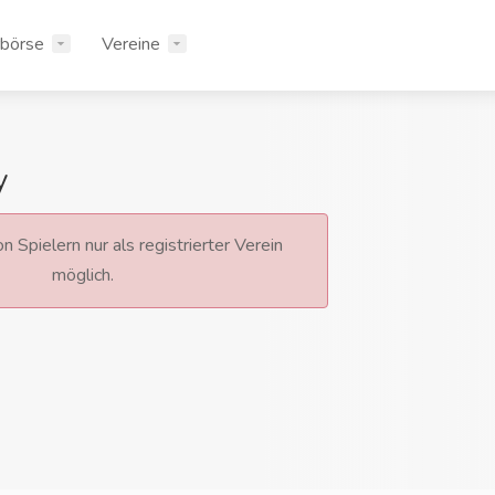
rbörse
Vereine
y
n Spielern nur als registrierter Verein
möglich.