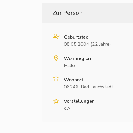
Zur Person
Geburtstag
08.05.2004 (22 Jahre)
Wohnregion
Halle
Wohnort
06246, Bad Lauchstädt
Vorstellungen
k.A.