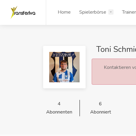
Home
Spielerbörse
Traine
Toni Schmi
Kontaktieren vo
4
6
Abonnenten
Abonniert