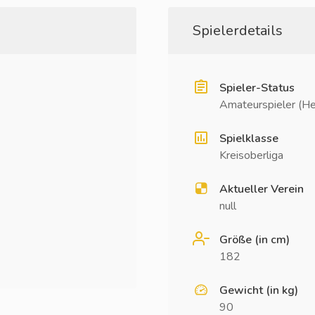
Spielerdetails
Spieler-Status
Amateurspieler (He
Spielklasse
Kreisoberliga
Aktueller Verein
null
Größe (in cm)
182
Gewicht (in kg)
90