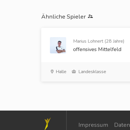
Ähnliche Spieler
Marius Lohnert (28 Jahre)
offensives Mittelfeld
Halle
Landesklasse
Impressum
Daten