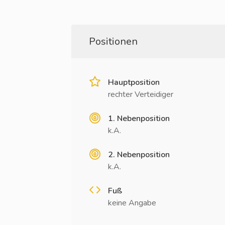
Positionen
Hauptposition
rechter Verteidiger
1. Nebenposition
k.A.
2. Nebenposition
k.A.
Fuß
keine Angabe