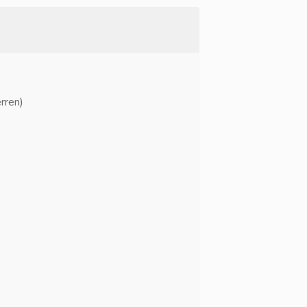
rren)