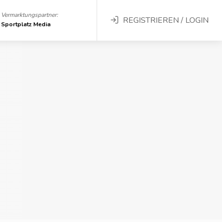
Vermarktungspartner:
REGISTRIEREN / LOGIN
Sportplatz Media